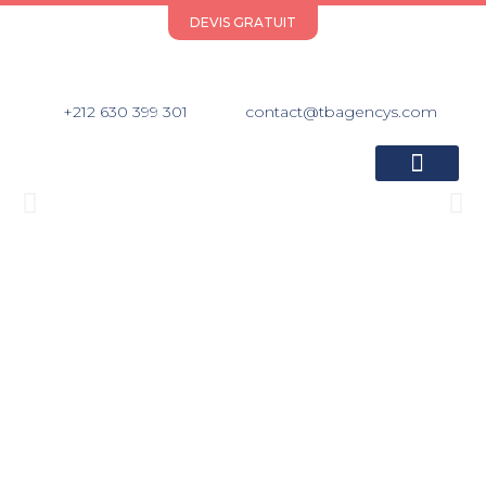
DEVIS GRATUIT
+212 630 399 301
contact@tbagencys.com
A PROPOS