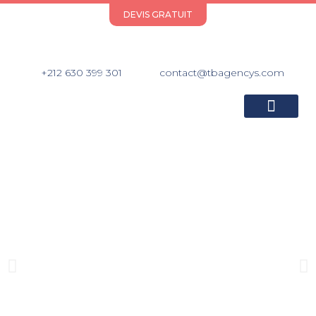
DEVIS GRATUIT
+212 630 399 301
contact@tbagencys.com
A PROPOS