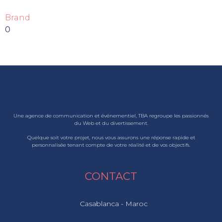
Brand
0
Une agence de communication et événementiel, TBA regroupe les passionnés
du Web et du divertissement.
Quelque soit votre projet, nous vous assurons une réponse rapide et
personnalisée tenant compte de votre réalité et de vos objectifs.
CONTACT
Casablanca - Maroc