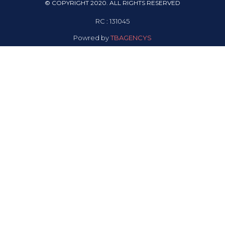
© COPYRIGHT 2020. ALL RIGHTS RESERVED
RC : 131045
Powred by
TBAGENCYS