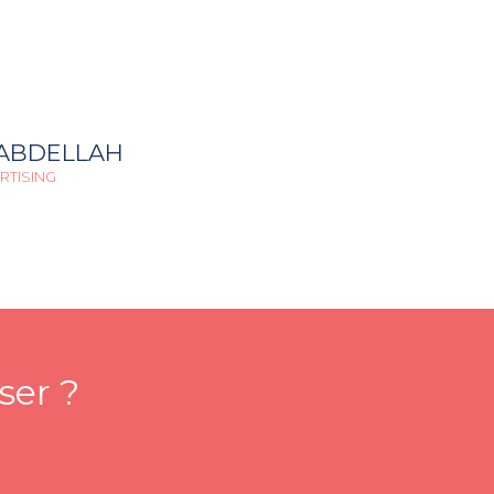
ABDELLAH
RTISING
ser ?